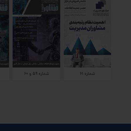
شماره 61
شماره 59 و 60