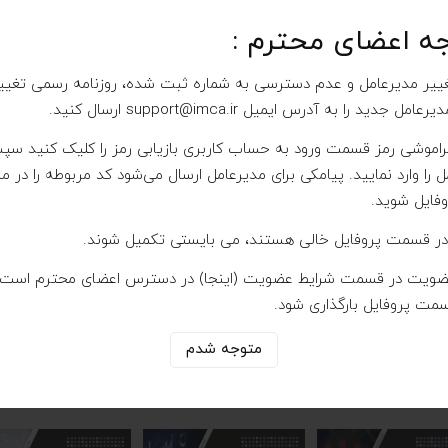
اهینامه بین المللی CMC
مشاوران مدیریت بین المللی CMC
جه اعضای محترم :
غییر مدیرعامل و عدم دسترسی به شماره ثبت شده، روزنامه رسمی تغییر
دیرعامل جدید را به آدرس ایمیل
support@imca.ir
ارسال کنید.
فراموشی رمز قسمت ورود به حساب کاربری بازیابی رمز را کلیک کنید س
 را وارد نمایید. پیامکی برای مدیرعامل ارسال می‌شود کد مربوطه را در م
به بندی مشاوران حقوقی
بیمه تکمیلی
وفایل شوید.
اینجا
) در دسترس اعضای محترم است 
مت پروفایل بارگذاری شود.
از نشریه ما بیشتر بدانید
متوجه شدم
آرشیو نشریه مشاور مدیریت