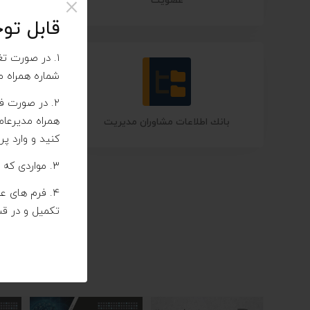
×
عضویت
گو
قابل تو
۱. در صورت ت
شماره همراه م
۲. در صورت 
همراه مدیرعامل
بانك اطلاعات مشاوران مديريت
رت
کنید و وارد پر
۳. مواردی که در قسمت پروفایل خالی هستند، می بایستی تکمیل شوند.
۴. فرم های عضویت در قسمت شرایط عضویت (
تکمیل و در قس